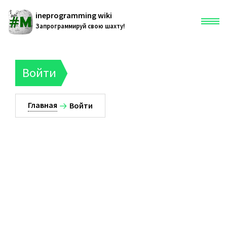
ineprogramming wiki
Запрограммируй свою шахту!
Главная
Войти
Служебная страница
Главная
Войти
216.73.217.31
Обсуждение
Вклад
Создать учётную запись
Войти