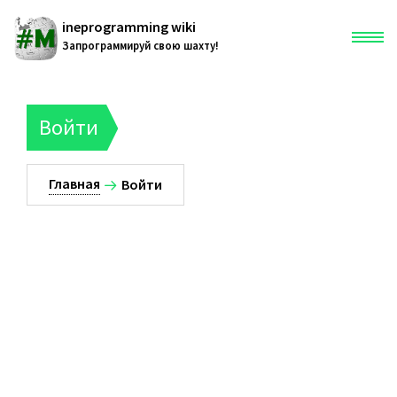
ineprogramming wiki
Запрограммируй свою шахту!
Главная
Войти
Служебная страница
Главная
Войти
216.73.217.1
Обсуждение
Вклад
Создать учётную запись
Войти