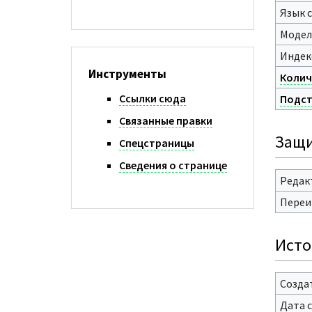
Язык 
Модел
Индек
Инструменты
Колич
Ссылки сюда
Подст
Связанные правки
Защи
Спецстраницы
Сведения о странице
Редак
Переи
Исто
Созда
Дата 