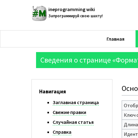
ineprogramming wiki
Запрограммируй свою шахту!
Главная
Сведения о странице «Форма
Осно
Навигация
Заглавная страница
Отобр
Свежие правки
Ключ 
Случайная статья
Длина
Справка
Идент