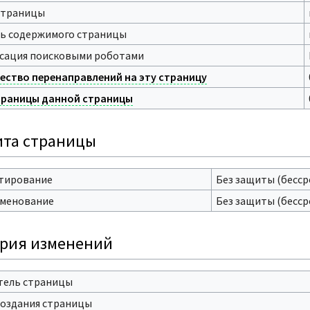
страницы
ь содержимого страницы
сация поисковыми роботами
ество перенаправлений на эту страницу
раницы данной страницы
та страницы
тирование
Без защиты (бесср
менование
Без защиты (бесср
рия изменений
тель страницы
создания страницы