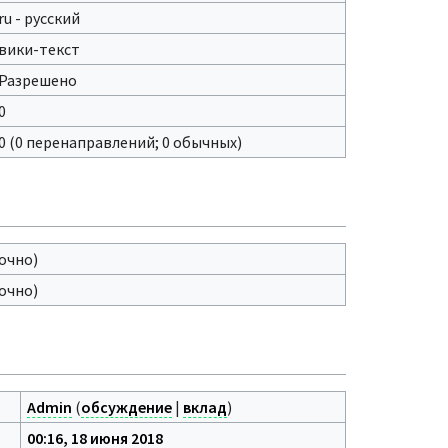
ru - русский
вики-текст
Разрешено
0
0 (0 перенаправлений; 0 обычных)
очно)
очно)
Admin
(
обсуждение
|
вклад
)
00:16, 18 июня 2018