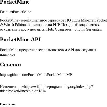
PocketMine
Главная
PocketMine
PocketMine - неофициальное серверное ПО с для Minecraft Pocket
& Win10 Edition, написанное на PHP. Исходный код является
открытым и доступен на GitHub. Создатель - Shoghi Servantes.
PocketMine API
PocketMine предоставляет позьзователям API для создания
плагинов.
Ссылки
https://github.com/PocketMine/PocketMine-MP
Источник — «
https://wiki.mineprogramming.org/index.php?
title=PocketMine&oldid=181
»
Навигация