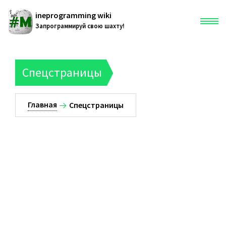
ineprogramming wiki
Запрограммируй свою шахту!
Главная
Спецстраницы
Служебная страница
Главная
Спецстраницы
216.73.216.49
Обсуждение
Вклад
Создать учётную запись
Войти