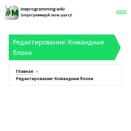
ineprogramming wiki
Запрограммируй свою шахту!
Главная
Редактирование: Командные
блоки
Статья
Обсуждение
Главная
Редактирование: Командные блоки
Страница
Просмотр
185.69.155.87
Править
Обсуждение
История
Вклад