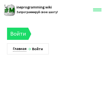
ineprogramming wiki
Запрограммируй свою шахту!
Главная
Войти
Служебная страница
Главная
Войти
185.69.155.87
Обсуждение
Вклад
Создать учётную запись
Войти