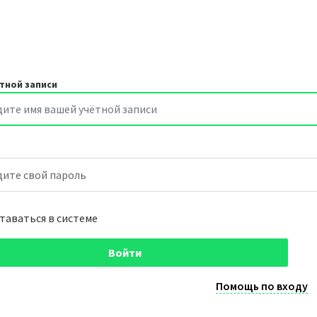
тной записи
таваться в системе
Войти
Помощь по входу