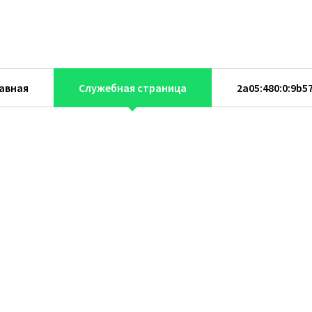
авная
Служебная страница
2a05:480:0:9b57